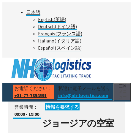
コ
日本語
ン
English
(
英語
)
テ
Deutsch
(
ドイツ語
)
ン
Français
(
フランス語
)
ツ
Italiano
(
イタリア語
)
へ
Español
(
スペイン語
)
ス
キ
ッ
プ
お電話ください：
私達に電子メールを送り
メニ
+31-77-7854591
info@nh-logistics.com
ュー
営業時間：
情報を要求する
09:00 - 19:00
ジョージアの空室