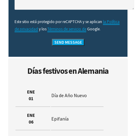
Este sitio está protegido por reCAPTCHA y se aplican
la Política
de privacidad
y los
Términos de servicio de
Google.
Días festivos en Alemania
ENE
Día de Año Nuevo
01
ENE
Epifanía
06