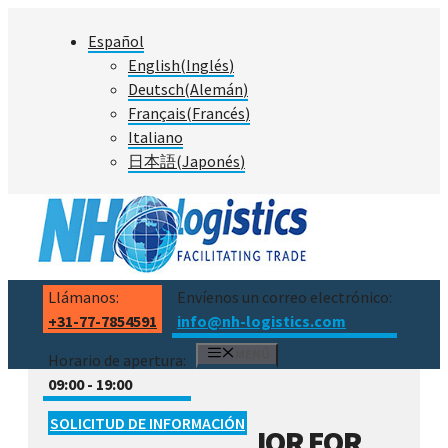
Saltar
Español
al
English
(
Inglés
)
contenido
Deutsch
(
Alemán
)
Français
(
Francés
)
Italiano
日本語
(
Japonés
)
Llámanos:
Envíenos un correo electrónico:
+31-77-7854591
info@nh-logistics.com
MENÚ
Horario de apertura:
09:00 - 19:00
SOLICITUD DE INFORMACIÓN
IOR EOR