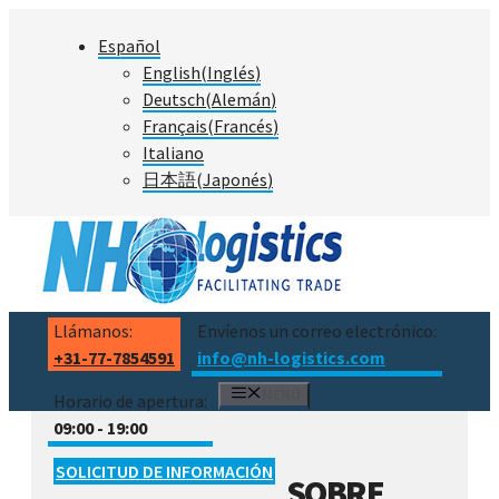
Saltar
Español
al
English
(
Inglés
)
contenido
Deutsch
(
Alemán
)
Français
(
Francés
)
Italiano
日本語
(
Japonés
)
Llámanos:
Envíenos un correo electrónico:
+31-77-7854591
info@nh-logistics.com
MENÚ
Horario de apertura:
09:00 - 19:00
SOLICITUD DE INFORMACIÓN
SOBRE