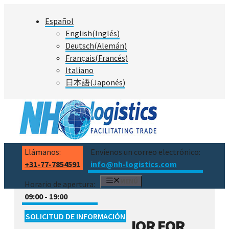
Saltar
Español
al
English
(
Inglés
)
contenido
Deutsch
(
Alemán
)
Français
(
Francés
)
Italiano
日本語
(
Japonés
)
Llámanos:
Envíenos un correo electrónico:
+31-77-7854591
info@nh-logistics.com
MENÚ
Horario de apertura:
09:00 - 19:00
SOLICITUD DE INFORMACIÓN
IOR EOR