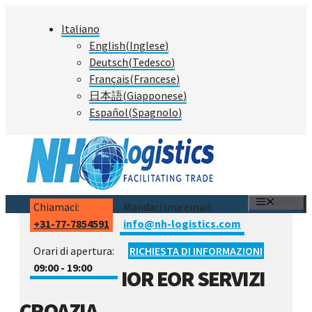
Vai
Italiano
al
English
(
Inglese
)
contenuto
Deutsch
(
Tedesco
)
Français
(
Francese
)
日本語
(
Giapponese
)
Español
(
Spagnolo
)
MENU
Chiamaci:
Mandaci una email:
+31-77-7854591
info@nh-logistics.com
Orari di apertura:
RICHIESTA DI INFORMAZIONI
09:00 - 19:00
IOR EOR SERVIZI
CROAZIA