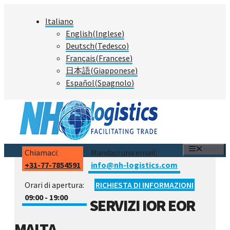
Vai
Italiano
al
English
(
Inglese
)
contenuto
Deutsch
(
Tedesco
)
Français
(
Francese
)
日本語
(
Giapponese
)
Español
(
Spagnolo
)
MENU
Chiamaci:
Mandaci una email:
+31-77-7854591
info@nh-logistics.com
Orari di apertura:
RICHIESTA DI INFORMAZIONI
09:00 - 19:00
SERVIZI IOR EOR
MALTA