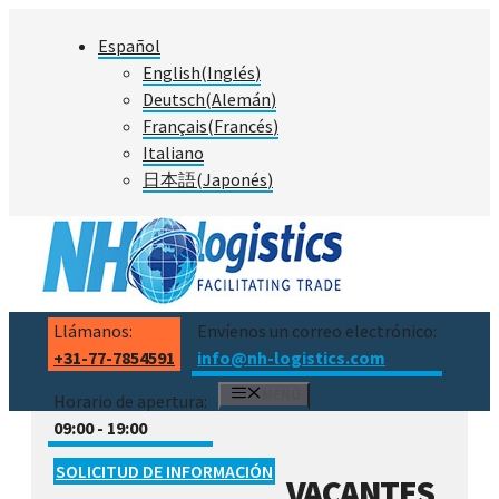
Saltar
Español
al
English
(
Inglés
)
contenido
Deutsch
(
Alemán
)
Français
(
Francés
)
Italiano
日本語
(
Japonés
)
Llámanos:
Envíenos un correo electrónico:
+31-77-7854591
info@nh-logistics.com
MENÚ
Horario de apertura:
09:00 - 19:00
SOLICITUD DE INFORMACIÓN
VACANTES